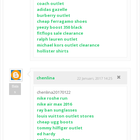
coach outlet
adidas gazelle
burberry outlet
cheap ferragamo shoes
yeezy boost 350 black
fitflops sale clearance
ralph lauren outlet
michael kors outlet clearance
hollister shirts
chenlina
22 Januari, 2017 14:25
Bala
chenlina20170122
s
nike roshe run
nike air max 2016
ray ban sunglasses
louis vuitton outlet stores
cheap ugg boots
tommy hilfiger outlet
ed hardy
replica watches