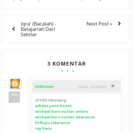
Iqra' (Bacalah) -
Next Post »
Belajarlah Dari
Sekitar
3 KOMENTAR
Unknown
14 Mei, 2016 09:09
Bala
20160514meiqing
s
adidas pure boost
michael kors outlet online
michael kors outlet clearance
fitflops clearance
ray bans