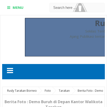
MENU
Ru
Sekilas Tent
Ajang Publikasi tentan
Rusly Tarakan Borneo
Foto
Tarakan
Berita Foto : Demo
Buruh di Depan Kantor Walikota Tarakan
Berita Foto : Demo Buruh di Depan Kantor Walikota