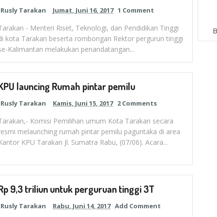
Rusly Tarakan
Jumat, Juni 16, 2017
1 Comment
Tarakan - Menteri Riset, Teknologi, dan Pendidikan Tinggi
B
di kota Tarakan beserta rombongan Rektor pergurun tinggi
se-Kalimantan melakukan penandatangan...
KPU launcing Rumah pintar pemilu
Rusly Tarakan
Kamis, Juni 15, 2017
2 Comments
Tarakan,- Komisi Pemilihan umum Kota Tarakan secara
resmi melaunching rumah pintar pemilu paguntaka di area
Kantor KPU Tarakan Jl. Sumatra Rabu, (07/06). Acara...
Rp 9,3 triliun untuk perguruan tinggi 3T
Rusly Tarakan
Rabu, Juni 14, 2017
Add Comment