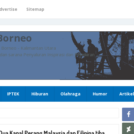
dvertise
Sitemap
Borneo
 Borneo - Kalimantan Utara
dan sarana Penyaluran Inspirasi dan Pemikiran
IPTEK
Hiburan
Olahraga
Humor
Artikel
Dua Kapal Perang Malaysia dan Filipina tiba