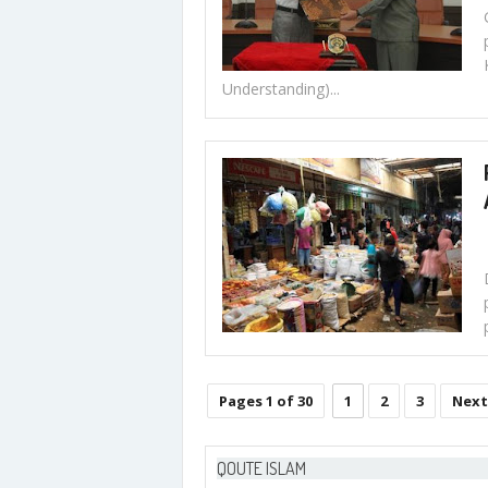
Understanding)...
Pages 1 of 30
1
2
3
Next
QOUTE ISLAM