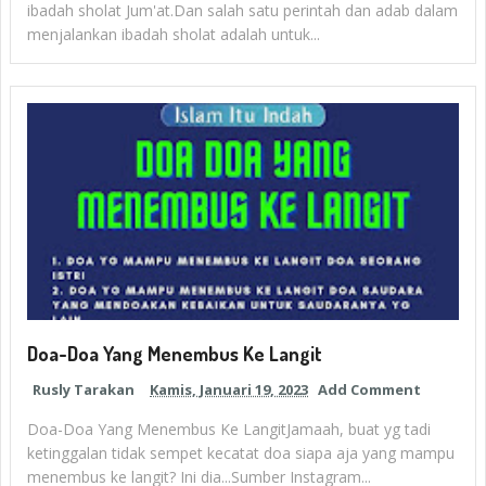
ibadah sholat Jum'at.Dan salah satu perintah dan adab dalam
menjalankan ibadah sholat adalah untuk...
Doa-Doa Yang Menembus Ke Langit
Rusly Tarakan
Kamis, Januari 19, 2023
Add Comment
Doa-Doa Yang Menembus Ke LangitJamaah, buat yg tadi
ketinggalan tidak sempet kecatat doa siapa aja yang mampu
menembus ke langit? Ini dia...Sumber Instagram...