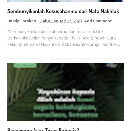
Sembunyikanlah Kesusahanmu dari Mata Makhluk
Rusly Tarakan
Rabu, Januari 25, 2023
Add Comment
"Sembunyikanlah kesusahanmu dari mata makhluk.
Berkeluhkesahlah hanya kepada Khalik (Allah)."Abah Guru
Sekumpul#UlamaNusantara #AbahGuruSekumpul Sumber...
Bagaimana Agar Terus Bahagia?