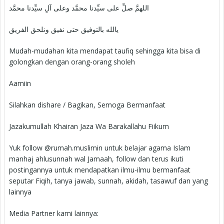
اللهمَّ صلِّ على سيِّدنا محمَّد وعلى آلِ سيِّدنا محمَّد
يالله بالتوفيق حتى نفيق ونلحق الفريق
Mudah-mudahan kita mendapat taufiq sehingga kita bisa di
golongkan dengan orang-orang sholeh
Aamiin
Silahkan dishare / Bagikan, Semoga Bermanfaat
Jazakumullah Khairan Jaza Wa Barakallahu Fiikum
Yuk follow @rumah.muslimin untuk belajar agama Islam
manhaj ahlusunnah wal Jamaah, follow dan terus ikuti
postingannya untuk mendapatkan ilmu-ilmu bermanfaat
seputar Fiqih, tanya jawab, sunnah, akidah, tasawuf dan yang
lainnya
Media Partner kami lainnya: