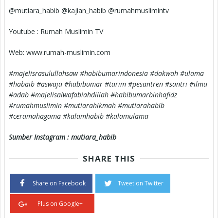
@mutiara_habib @kajian_habib @rumahmuslimintv
Youtube : Rumah Muslimin TV
Web: www.rumah-muslimin.com
#majelisrasulullahsaw #habibumarindonesia #dakwah #ulama
#habaib #aswaja #habibumar #tarım #pesantren #santri #ilmu
#adab #majelisalwafabiahdillah #habibumarbinhafidz
#rumahmuslimin #mutiarahikmah #mutiarahabib
#ceramahagama #kalamhabib #kalamulama
Sumber Instagram : mutiara_habib
SHARE THIS
Share on Facebook
Tweet on Twitter
Plus on Google+