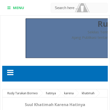
MENU
Ru
Sekilas Tent
Ajang Publikasi tentan
Rusly Tarakan Borneo
hatinya
karena
khatimah
qoute
Suul Khatimah Karena Hatinya
Suul Khatimah Karena Hatinya