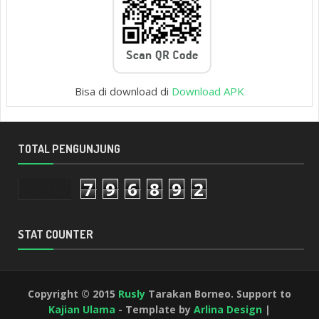
Bisa di download di
Download APK
TOTAL PENGUNJUNG
7
9
6
8
9
2
STAT COUNTER
Copyright © 2015
Rusly
Tarakan Borneo. Support to
Kajian Ulama
- Template by
Arlina Design
|