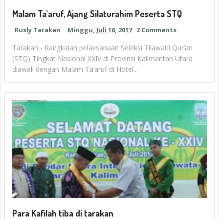
Malam Ta’aruf, Ajang Silaturahim Peserta STQ
Rusly Tarakan
Minggu, Juli 16, 2017
2 Comments
Tarakan,- Rangkaian pelaksanaan Seleksi Tilawatil Qur’an
(STQ) Tingkat Nasional XXIV di Provinsi Kalimantan Utara
diawali dengan Malam Ta’aruf di Hotel...
Para Kafilah tiba di tarakan