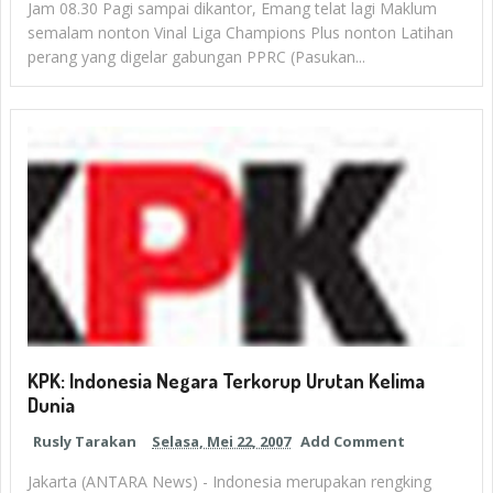
Jam 08.30 Pagi sampai dikantor, Emang telat lagi Maklum
semalam nonton Vinal Liga Champions Plus nonton Latihan
perang yang digelar gabungan PPRC (Pasukan...
KPK: Indonesia Negara Terkorup Urutan Kelima
Dunia
Rusly Tarakan
Selasa, Mei 22, 2007
Add Comment
Jakarta (ANTARA News) - Indonesia merupakan rengking