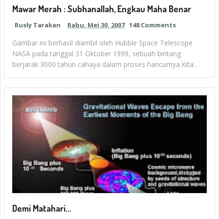
Mawar Merah : Subhanallah, Engkau Maha Benar
Rusly Tarakan
Rabu, Mei 30, 2007
148 Comments
Gambar ini berhasil diambil oleh Hubble Space Telescope
NASA pada tanggal 31 Oktober 1999, sebuah bintang
berjarak 3000 tahun cahaya dalam proses hancurnya.Kita...
Demi Matahari…