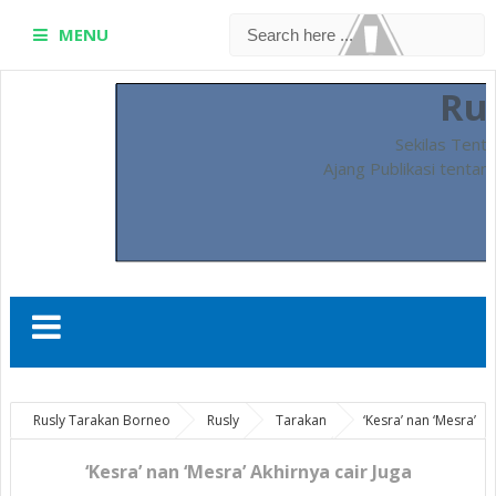
MENU
Ru
Sekilas Tent
Ajang Publikasi tentan
Rusly Tarakan Borneo
Rusly
Tarakan
‘Kesra’ nan ‘Mesra’
Akhirnya cair Juga
‘Kesra’ nan ‘Mesra’ Akhirnya cair Juga