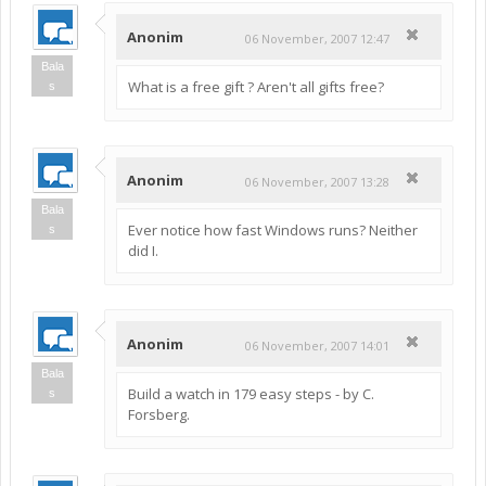
Anonim
06 November, 2007 12:47
Bala
What is a free gift ? Aren't all gifts free?
s
Anonim
06 November, 2007 13:28
Bala
Ever notice how fast Windows runs? Neither
s
did I.
Anonim
06 November, 2007 14:01
Bala
Build a watch in 179 easy steps - by C.
s
Forsberg.