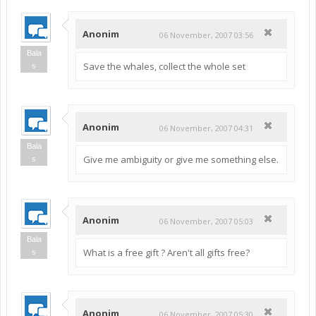
Anonim
06 November, 2007 03:56
Bala
Save the whales, collect the whole set
s
Anonim
06 November, 2007 04:31
Bala
Give me ambiguity or give me something else.
s
Anonim
06 November, 2007 05:03
Bala
What is a free gift ? Aren't all gifts free?
s
Anonim
06 November, 2007 05:30