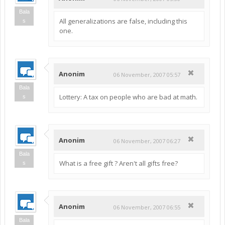
Bala
All generalizations are false, including this
s
one.
Anonim
06 November, 2007 05:57
Bala
Lottery: A tax on people who are bad at math.
s
Anonim
06 November, 2007 06:27
Bala
What is a free gift ? Aren't all gifts free?
s
Anonim
06 November, 2007 06:55
Bala