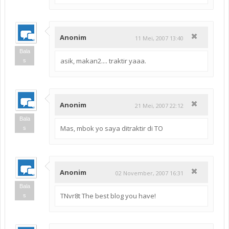
Anonim
11 Mei, 2007 13:40
Bala
asik, makan2.... traktir yaaa.
s
Anonim
21 Mei, 2007 22:12
Bala
Mas, mbok yo saya ditraktir di TO
s
Anonim
02 November, 2007 16:31
Bala
TNvr8t The best blog you have!
s