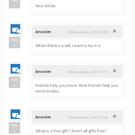
Nice Article.
s
Anonim
05 November, 2007 20:35
Bala
When there's a will, I want to be in it.
s
Anonim
05 November, 2007 21:13
Bala
Friends help you move. Real friends help you
s
move bodies
Anonim
05 November, 2007 21:42
Bala
What is a free gift ? Aren't all gifts free?
s