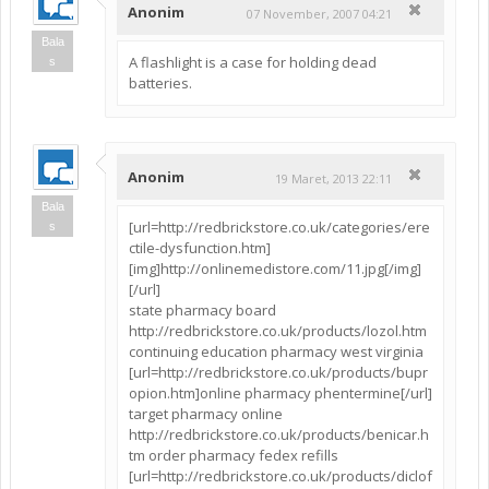
Anonim
07 November, 2007 04:21
Bala
A flashlight is a case for holding dead
s
batteries.
Anonim
19 Maret, 2013 22:11
Bala
[url=http://redbrickstore.co.uk/categories/ere
s
ctile-dysfunction.htm]
[img]http://onlinemedistore.com/11.jpg[/img]
[/url]
state pharmacy board
http://redbrickstore.co.uk/products/lozol.htm
continuing education pharmacy west virginia
[url=http://redbrickstore.co.uk/products/bupr
opion.htm]online pharmacy phentermine[/url]
target pharmacy online
http://redbrickstore.co.uk/products/benicar.h
tm order pharmacy fedex refills
[url=http://redbrickstore.co.uk/products/diclof