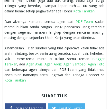
kelima (Mei) belum juga ada titik terang, selalu saja ‘Surga
Telinga’ yang beredar, “sampai kapan nich”….. itu yang ada
dalam benak setiap pegawai/tenaga Honor
Kota Tarakan
.
Dan akhirnya kemarin, semua agen dari
PDE-Team
sudah
membubuhkan tanda tangan untuk pencairan uang tersebut
dengan segenap harapan lengkap dengan rencana masing-
masing dengan sejumlah ‘Upah Kerja’ yang akan diterima.
Alhamdilillah… Dari sumber yang bias dipercaya kalau tidak ada
aral melintang, besok senin uang tersebut sudah cair, hehehe…
Yuk… Rame-rema minta di traktir sama teman
Blogger
Tarakan
, ada
Agen Awis
,
Agen Ardiz
,
Agen Santoso
,
Agen Toto
dan beberapa agen lainnya dari PDE-Team yang tidak mau
disebutkan namanya serta Pegawai dan Tenaga Honorer se
Kota Tarakan
.
SHARE THIS
Share on Facebook
Tweet on Twitter