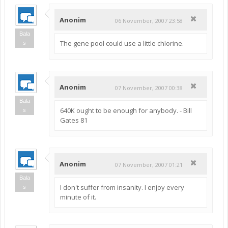
Anonim
06 November, 2007 23:58
Bala
The gene pool could use a little chlorine.
s
Anonim
07 November, 2007 00:38
Bala
640K ought to be enough for anybody. - Bill
s
Gates 81
Anonim
07 November, 2007 01:21
Bala
I don't suffer from insanity. I enjoy every
s
minute of it.