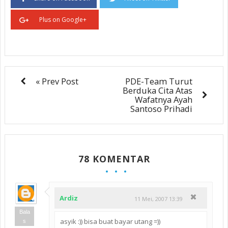
Plus on Google+
« Prev Post
PDE-Team Turut
Berduka Cita Atas
Wafatnya Ayah
Santoso Prihadi
78 KOMENTAR
Ardiz
11 Mei, 2007 13:39
Bala
asyik :)) bisa buat bayar utang =))
s