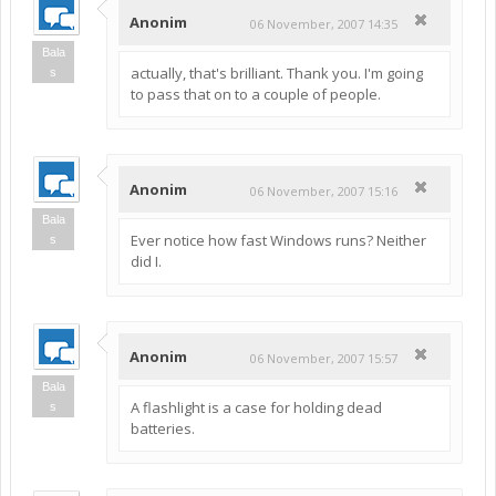
Anonim
06 November, 2007 14:35
Bala
actually, that's brilliant. Thank you. I'm going
s
to pass that on to a couple of people.
Anonim
06 November, 2007 15:16
Bala
Ever notice how fast Windows runs? Neither
s
did I.
Anonim
06 November, 2007 15:57
Bala
A flashlight is a case for holding dead
s
batteries.